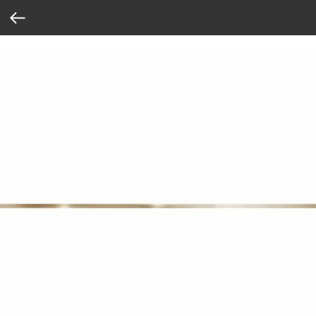
Verification: 37abcbce6e8a810e