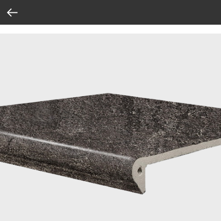
Verification: 37abcbce6e8a810e