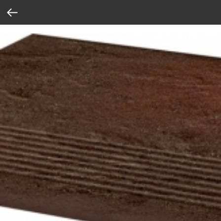
Verification: 37abcbce6e8a810e