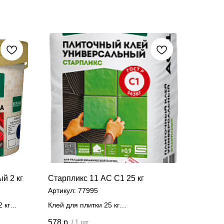
й 2 кг
Старпликс 11 АС C1 25 кг
Артикул:
77995
 кг
Клей для плитки 25 кг
Цена за штуку
578
р.
/
1 шт