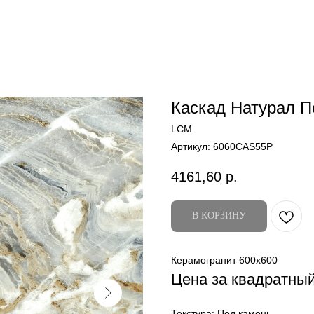
Каскад Натурал П
LCM
Артикул:
6060CAS55P
4161,60
р.
В КОРЗИНУ
Керамогранит 600x600
Цена за квадратны
Текстура: Под камень