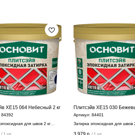
йв ХЕ15 064 Небесный 2 кг
Плитсэйв ХЕ15 030 Бежевы
:
84392
Артикул:
84401
эпоксидная для швов 2 кг
Затирка эпоксидная для швов 2
 за штуку
Цена за штуку
.
3 979
р.
/
1 шт
/
1 шт