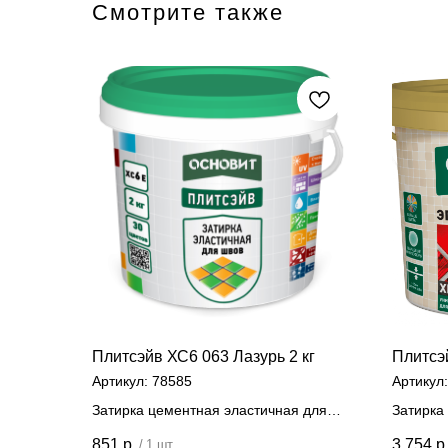
Смотрите также
Плитсэйв ХС6 063 Лазурь 2 кг
Плитсэ
Артикул:
78585
Артикул
Затирка цементная эластичная для
Затирка 
швов 2 кг
Цена
851
р.
3 754
р
/
1 шт