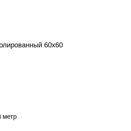
олированный 60x60
й метр