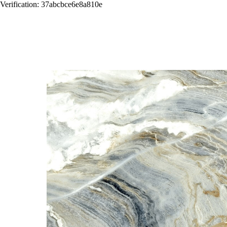
Verification: 37abcbce6e8a810e
Назад