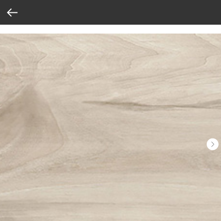
Verification: 37abcbce6e8a810e