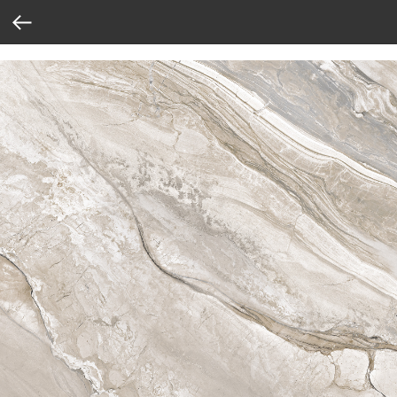
Verification: 37abcbce6e8a810e