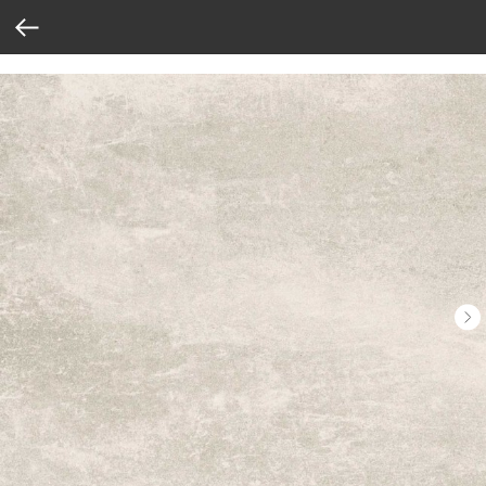
Verification: 37abcbce6e8a810e