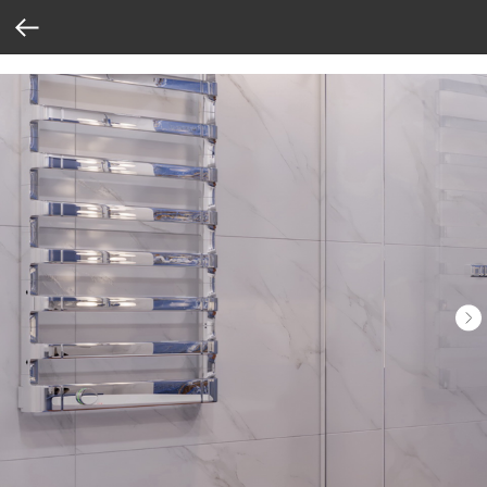
Verification: 37abcbce6e8a810e