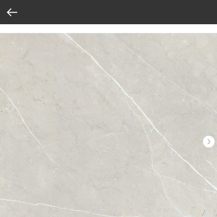
Verification: 37abcbce6e8a810e