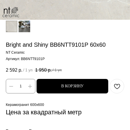
Bright and Shiny BB6NTT9101P 60x60
NT Ceramic
Артикул:
BB6NTT9101P
2 592
р.
1 950
р.
/
1 уп
/
1 уп
В КОРЗИНУ
Керамогранит 600x600
Цена за квадратный метр