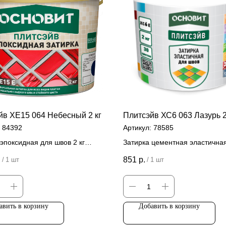
йв ХЕ15 064 Небесный 2 кг
Плитсэйв ХС6 063 Лазурь 2
:
84392
Артикул:
78585
эпоксидная для швов 2 кг
Затирка цементная эластична
швов 2 кг
 за штуку
.
851
р.
/
1 шт
/
1 шт
Цена за штуку
авить в корзину
Добавить в корзину