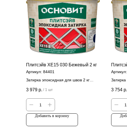
Плитсэйв ХЕ15 030 Бежевый 2 кг
Плитсэ
Артикул:
84401
Артикул
Затирка эпоксидная для швов 2 кг
Затирка 
Цена за штуку
Цена
3 979
р.
3 754
р
/
1 шт
Добавить в корзину
Доб