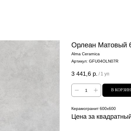
Орлеан Матовый
Alma Ceramica
Артикул:
GFU04OLN07R
3 441,6
р.
/
1 уп
В КОРЗИ
Керамогранит 600x600
Цена за квадратны