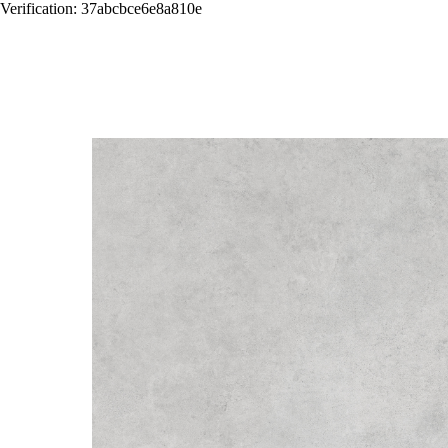
Verification: 37abcbce6e8a810e
Назад