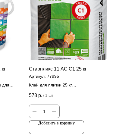
 кг
Старпликс 11 АС C1 25 кг
Артикул:
77995
я для
Клей для плитки 25 кг
Цена за штуку
578
р.
/
1 шт
Добавить в корзину