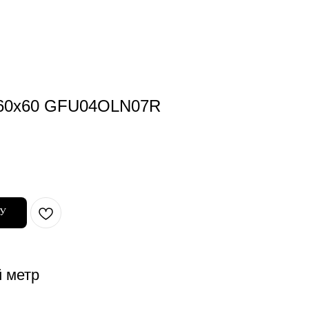
 60x60 GFU04OLN07R
НУ
й метр