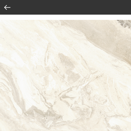
Verification: 37abcbce6e8a810e