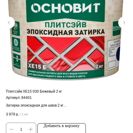
Плитсэйв ХЕ15 030 Бежевый 2 кг
Ста
Артикул:
84401
Арт
Затирка эпоксидная для швов 2 кг
Кле
Цена за штуку
Ц
3 979
р.
57
/
1 шт
Добавить в корзину