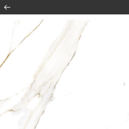
Verification: 37abcbce6e8a810e