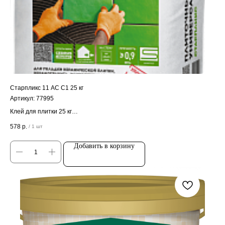
Старпликс 11 АС C1 25 кг
Артикул:
77995
Клей для плитки 25 кг
Цена за штуку
578
р.
/
1 шт
Добавить в корзину