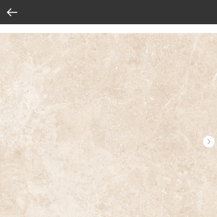
Verification: 37abcbce6e8a810e