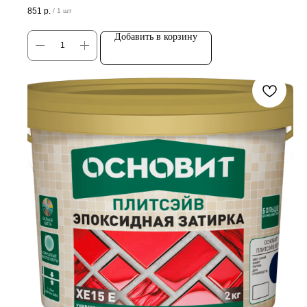
Цена за штуку
851
р.
/
1 шт
Добавить в корзину