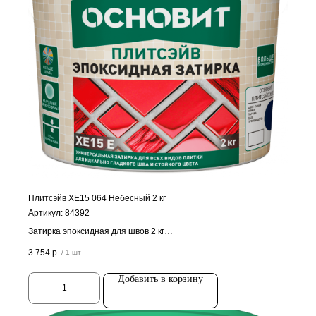
Плитсэйв ХЕ15 064 Небесный 2 кг
Артикул:
84392
Затирка эпоксидная для швов 2 кг
Цена за штуку
3 754
р.
/
1 шт
Добавить в корзину