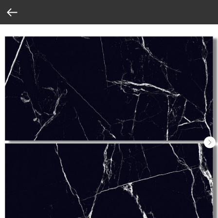
Verification: 37abcbce6e8a810e