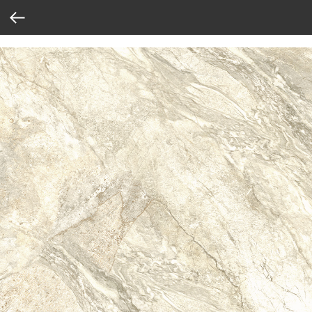
Verification: 37abcbce6e8a810e