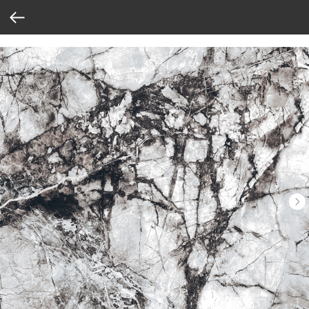
Verification: 37abcbce6e8a810e