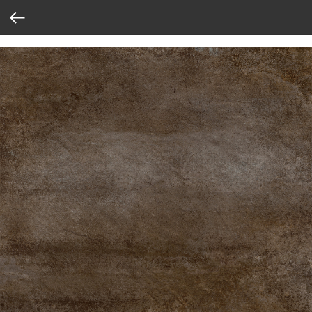
Verification: 37abcbce6e8a810e