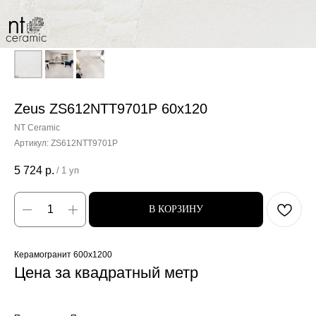
Zeus ZS612NTT9701P 60x120
NT Ceramic
Артикул:
ZS612NTT9701P
5 724
р.
/
1 уп
В КОРЗИНУ
Керамогранит 600x1200
Цена за квадратный метр