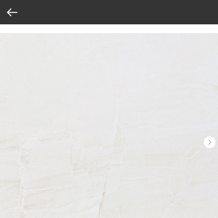
Verification: 37abcbce6e8a810e