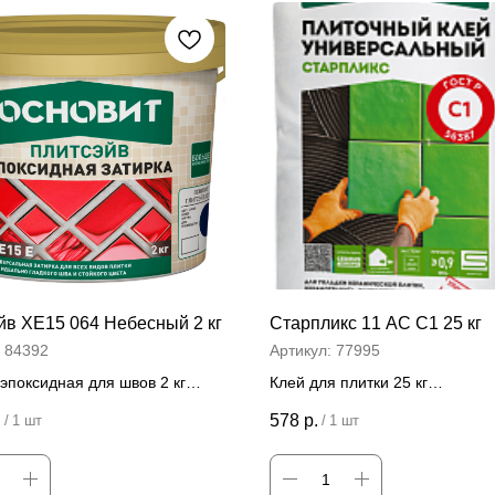
йв ХЕ15 064 Небесный 2 кг
Старпликс 11 АС C1 25 кг
:
84392
Артикул:
77995
эпоксидная для швов 2 кг
Клей для плитки 25 кг
 за штуку
Цена за штуку
.
578
р.
/
1 шт
/
1 шт