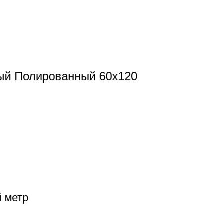
ый Полированный 60x120
й метр