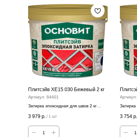
Плитсэйв ХЕ15 030 Бежевый 2 кг
Плитсэ
Артикул:
84401
Артикул
Затирка эпоксидная для швов 2 кг
Затирка 
Цена за штуку
Цена
3 979
р.
3 754
р
/
1 шт