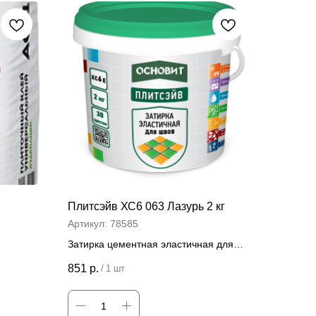
Плитсэйв ХС6 063 Лазурь 2 кг
Артикул:
78585
Затирка цементная эластичная для
швов 2 кг
851
р.
/
1 шт
Цена за штуку