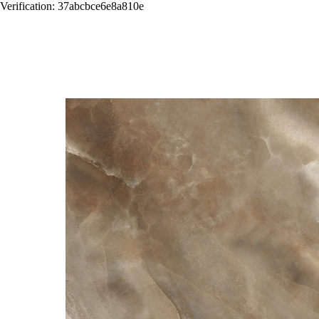
Verification: 37abcbce6e8a810e
Назад