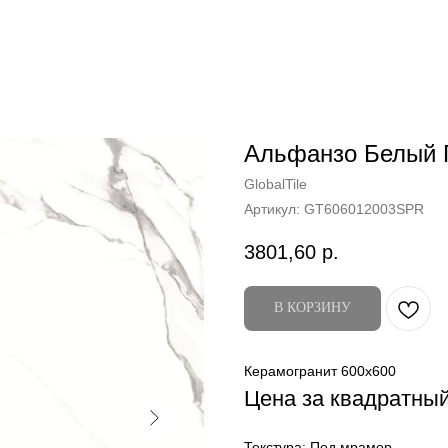
Альфанзо Белый 
GlobalTile
Артикул:
GT606012003SPR
3801,60
р.
В КОРЗИНУ
Керамогранит 600x600
Цена за квадратны
Текстура: Под мрамор