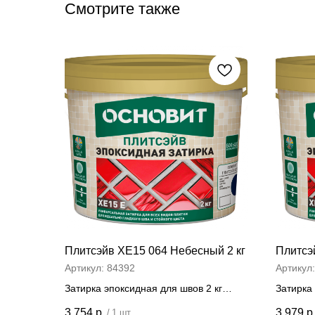
Смотрите также
Плитсэйв ХЕ15 064 Небесный 2 кг
Плитсэ
Артикул:
84392
Артикул
Затирка эпоксидная для швов 2 кг
Затирка 
Цена за штуку
Цена
3 754
р.
3 979
р
/
1 шт