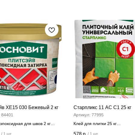
йв ХЕ15 030 Бежевый 2 кг
Старпликс 11 АС C1 25 кг
:
84401
Артикул:
77995
эпоксидная для швов 2 кг
Клей для плитки 25 кг
 за штуку
Цена за штуку
.
578
р.
/
1 шт
/
1 шт