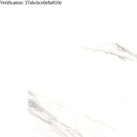
Verification: 37abcbce6e8a810e
Назад