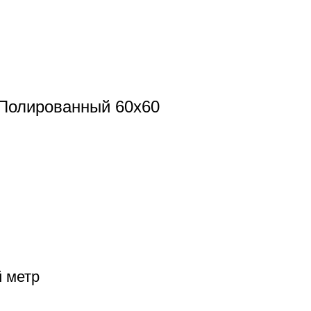
Полированный 60x60
й метр