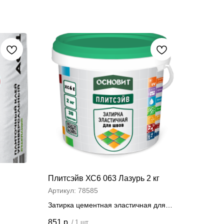
Плитсэйв ХС6 063 Лазурь 2 кг
Артикул:
78585
Затирка цементная эластичная для
швов 2 кг
851
р.
/
1 шт