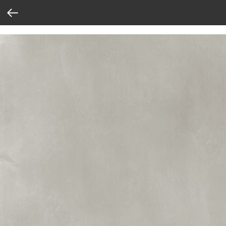
Verification: 37abcbce6e8a810e