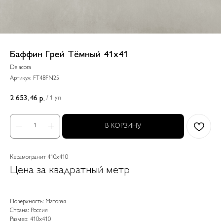
Баффин Грей Тёмный 41x41
Delacora
Артикул:
FT4BFN25
2 653,46
р.
/
1 уп
В КОРЗИНУ
Керамогранит 410x410
Цена за квадратный метр
Поверхность: Матовая
Страна: Россия
Размер: 410x410