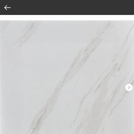
Verification: 37abcbce6e8a810e