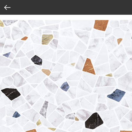
Verification: 37abcbce6e8a810e