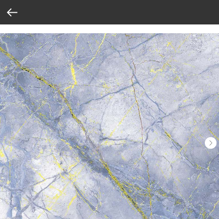
Verification: 37abcbce6e8a810e