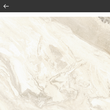
Verification: 37abcbce6e8a810e