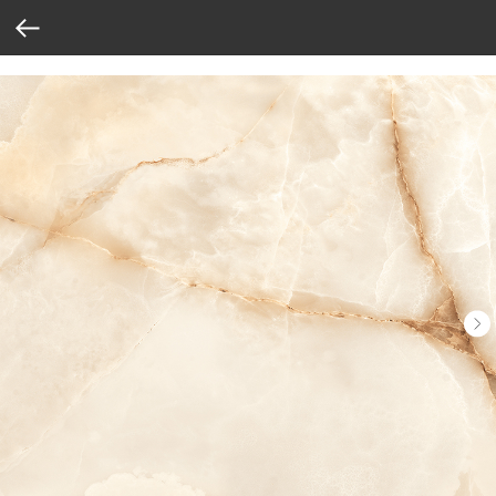
Verification: 37abcbce6e8a810e