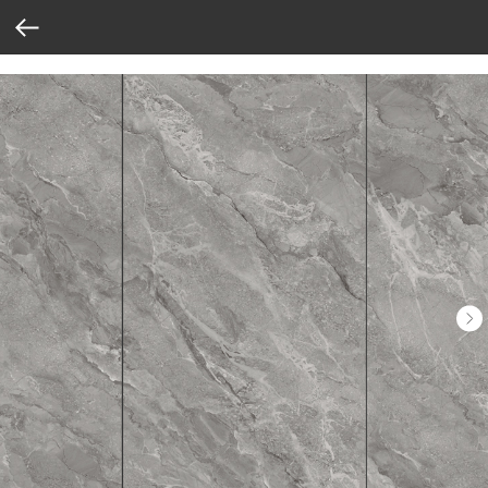
Verification: 37abcbce6e8a810e