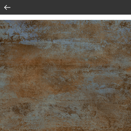
Verification: 37abcbce6e8a810e