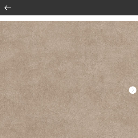
Verification: 37abcbce6e8a810e