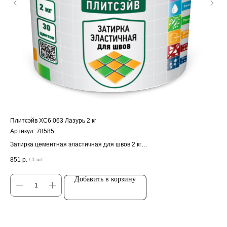
Плитсэйв ХС6 063 Лазурь 2 кг
Ста
Артикул:
78585
Арт
Затирка цементная эластичная для швов 2 кг
Кле
Цена за штуку
Ц
851
р.
57
/
1 шт
Добавить в корзину