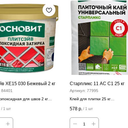
йв ХЕ15 030 Бежевый 2 кг
Старпликс 11 АС C1 25 кг
:
84401
Артикул:
77995
эпоксидная для швов 2 кг
Клей для плитки 25 кг
 за штуку
Цена за штуку
.
578
р.
/
1 шт
/
1 шт