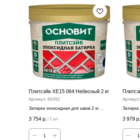
Плитсэйв ХЕ15 064 Небесный 2 кг
Плитсэ
Артикул:
84392
Артикул
Затирка эпоксидная для швов 2 кг
Затирка 
Цена за штуку
Цена
3 754
р.
3 979
р
/
1 шт