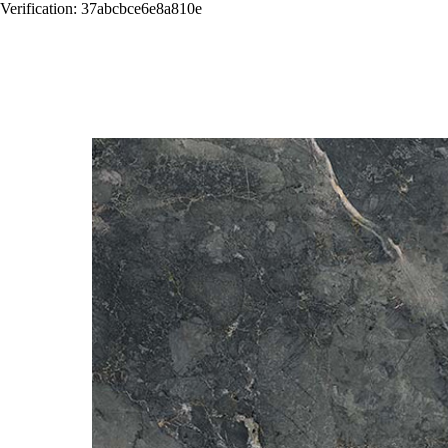
Verification: 37abcbce6e8a810e
Назад