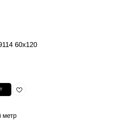
9114 60x120
НУ
й метр