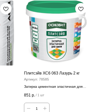
Плитсэйв ХС6 063 Лазурь 2 кг
Артикул:
78585
Затирка цементная эластичная для
швов 2 кг
851
р.
/
1 шт
Цена за штуку