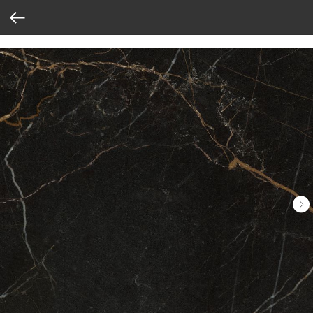
Verification: 37abcbce6e8a810e