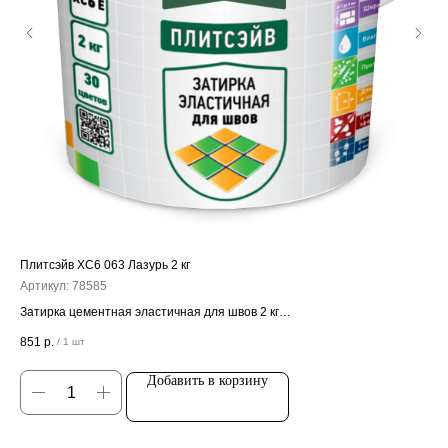
Плитсэйв ХС6 063 Лазурь 2 кг
Ста
Артикул:
78585
Арт
Затирка цементная эластичная для швов 2 кг
Кле
Цена за штуку
Ц
851
р.
57
/
1 шт
Добавить в корзину