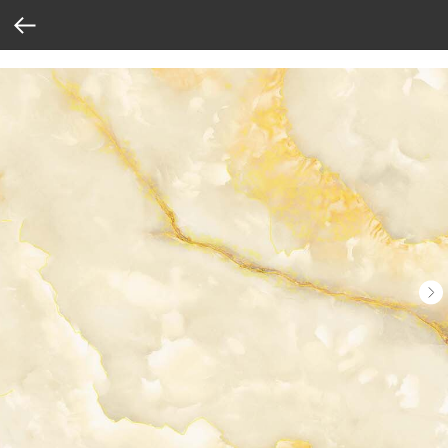
Verification: 37abcbce6e8a810e