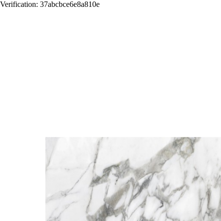
Verification: 37abcbce6e8a810e
Назад