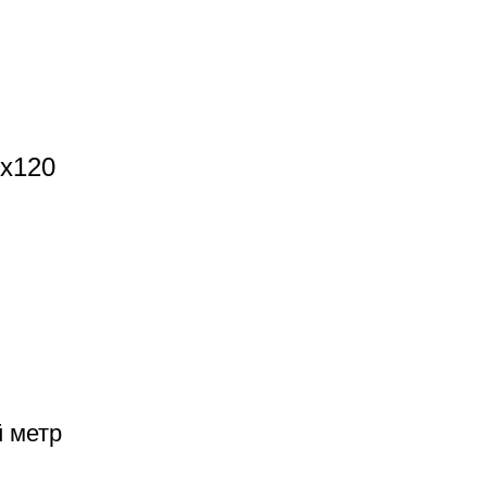
x120
й метр