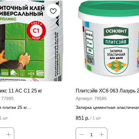
кс 11 АС C1 25 кг
Плитсэйв ХС6 063 Лазурь 2
:
77995
Артикул:
78585
 плитки 25 кг
Затирка цементная эластична
швов 2 кг
 за штуку
851
р.
1 шт
/
1 шт
Цена за штуку