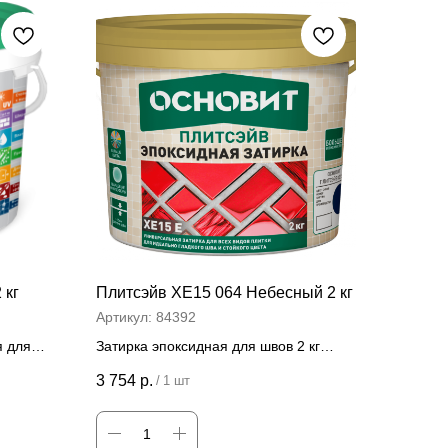
 кг
Плитсэйв ХЕ15 064 Небесный 2 кг
Артикул:
84392
я для
Затирка эпоксидная для швов 2 кг
Цена за штуку
3 754
р.
/
1 шт