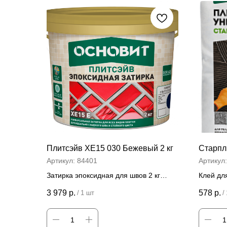
Плитсэйв ХЕ15 030 Бежевый 2 кг
Старпли
Артикул:
84401
Артикул
Затирка эпоксидная для швов 2 кг
Клей для
Цена за штуку
Цена
3 979
р.
578
р.
/
1 шт
/