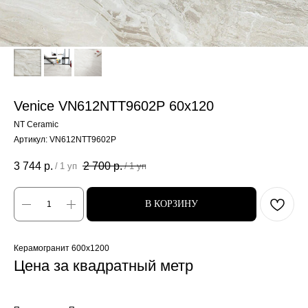
Venice VN612NTT9602P 60x120
NT Ceramic
Артикул:
VN612NTT9602P
3 744
р.
2 700
р.
/
1 уп
/
1 уп
В КОРЗИНУ
Керамогранит 600x1200
Цена за квадратный метр