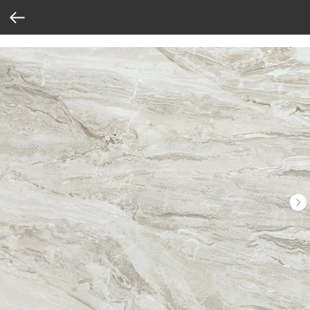
Verification: 37abcbce6e8a810e