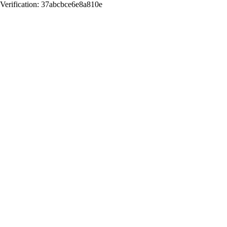
Verification: 37abcbce6e8a810e
Назад