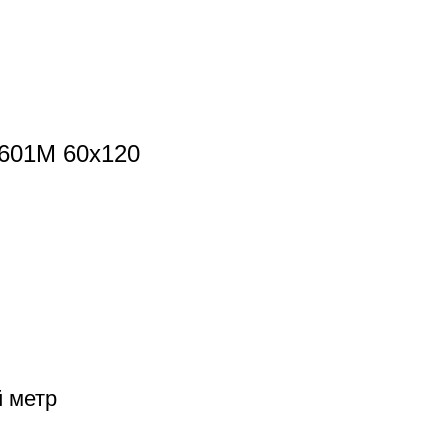
9601M 60x120
й метр