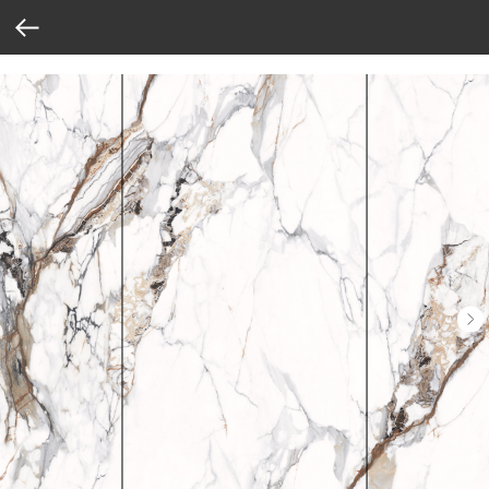
Verification: 37abcbce6e8a810e