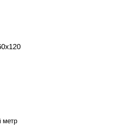
60x120
й метр