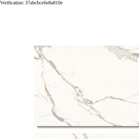
Verification: 37abcbce6e8a810e
Назад