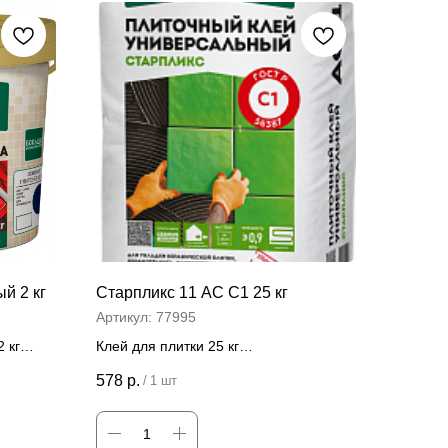
й 2 кг
Старпликс 11 АС C1 25 кг
Артикул:
77995
 кг
Клей для плитки 25 кг
Цена за штуку
578
р.
/
1 шт