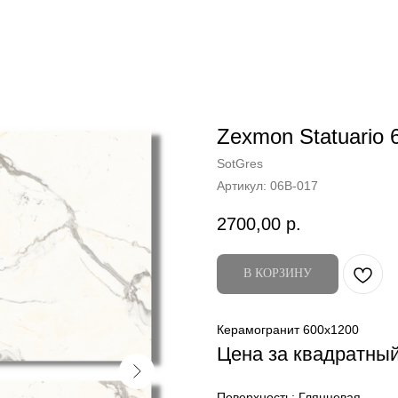
Zexmon Statuario 
SotGres
Артикул:
06B-017
2700,00
р.
В КОРЗИНУ
Керамогранит 600x1200
Цена за квадратны
Поверхность: Глянцевая