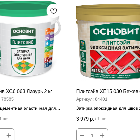
в ХС6 063 Лазурь 2 кг
Плитсэйв ХЕ15 030 Бежевы
:
78585
Артикул:
84401
 цементная эластичная для
Затирка эпоксидная для швов 2
г
Цена за штуку
3 979
р.
1 шт
/
1 шт
 за штуку