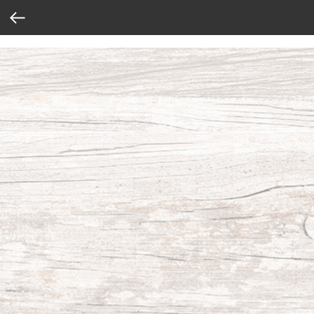
Verification: 37abcbce6e8a810e