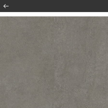
Verification: 37abcbce6e8a810e