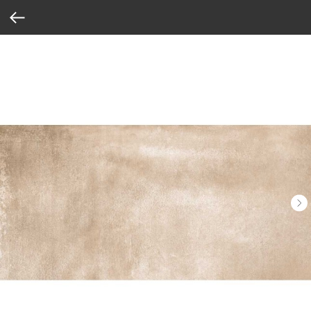
Verification: 37abcbce6e8a810e