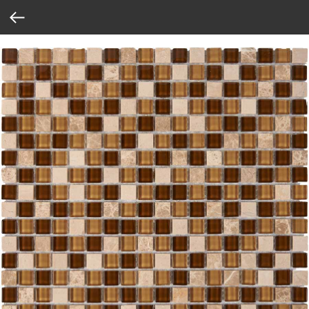
Verification: 37abcbce6e8a810e