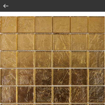
Verification: 37abcbce6e8a810e