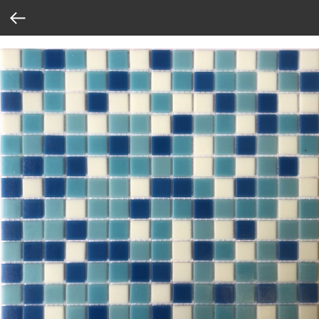
Verification: 37abcbce6e8a810e