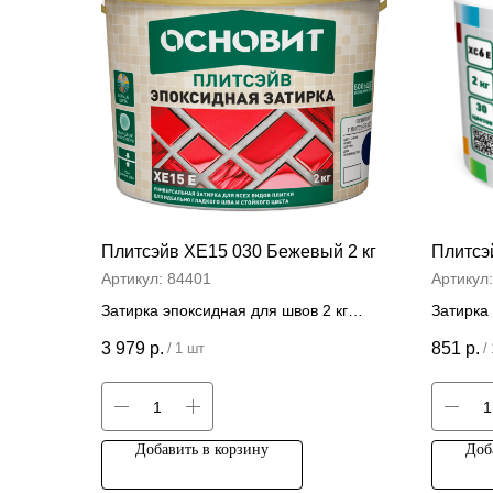
Плитсэйв ХЕ15 030 Бежевый 2 кг
Плитсэй
Артикул:
84401
Артикул
Затирка эпоксидная для швов 2 кг
Затирка
швов 2 к
Цена за штуку
3 979
р.
851
р.
/
1 шт
/
Цена
Добавить в корзину
Доб