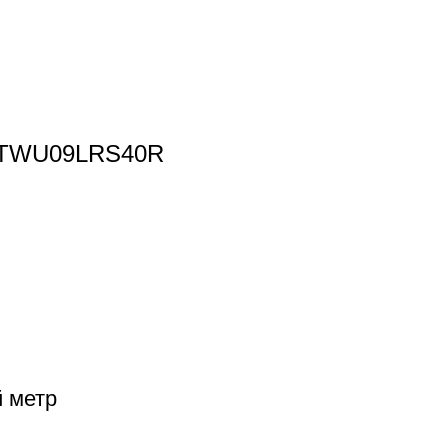
4 TWU09LRS40R
й метр