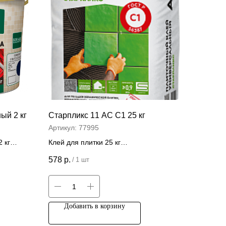
ый 2 кг
Старпликс 11 АС C1 25 кг
Артикул:
77995
 кг
Клей для плитки 25 кг
Цена за штуку
578
р.
/
1 шт
Добавить в корзину