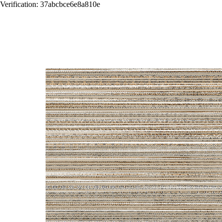
Verification: 37abcbce6e8a810e
Назад