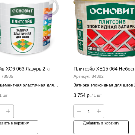
в ХС6 063 Лазурь 2 кг
Плитсэйв ХЕ15 064 Небесн
:
78585
Артикул:
84392
 цементная эластичная для
Затирка эпоксидная для швов 2
г
Цена за штуку
3 754
р.
1 шт
/
1 шт
 за штуку
авить в корзину
Добавить в корзину