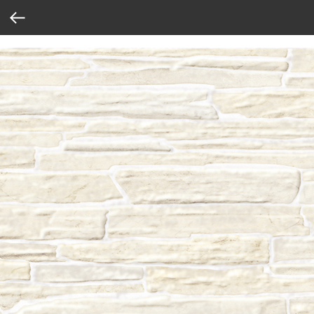
Verification: 37abcbce6e8a810e