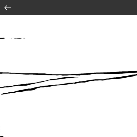
Verification: 37abcbce6e8a810e