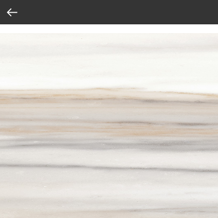
Verification: 37abcbce6e8a810e