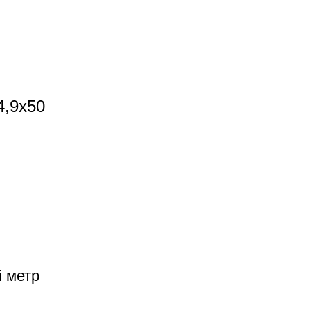
4,9x50
й метр