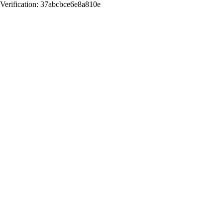
Verification: 37abcbce6e8a810e
Назад