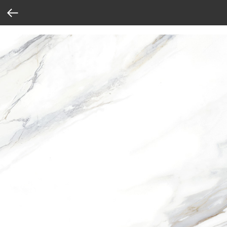
Verification: 37abcbce6e8a810e