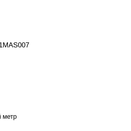
11MAS007
й метр