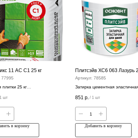
кс 11 АС C1 25 кг
Плитсэйв ХС6 063 Лазурь 2
:
77995
Артикул:
78585
 плитки 25 кг
Затирка цементная эластична
швов 2 кг
 за штуку
851
р.
1 шт
/
1 шт
Цена за штуку
авить в корзину
Добавить в корзину