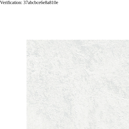
Verification: 37abcbce6e8a810e
Назад