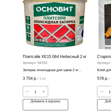
Плитсэйв ХЕ15 064 Небесный 2 кг
Старпли
Артикул:
84392
Артикул
Затирка эпоксидная для швов 2 кг
Клей для
Цена за штуку
Цена
3 754
р.
578
р.
/
1 шт
/
Добавить в корзину
Доб