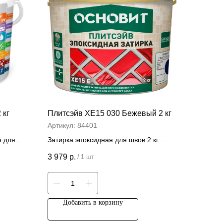
 кг
Плитсэйв ХЕ15 030 Бежевый 2 кг
Артикул:
84401
я для
Затирка эпоксидная для швов 2 кг
Цена за штуку
3 979
р.
/
1 шт
Добавить в корзину